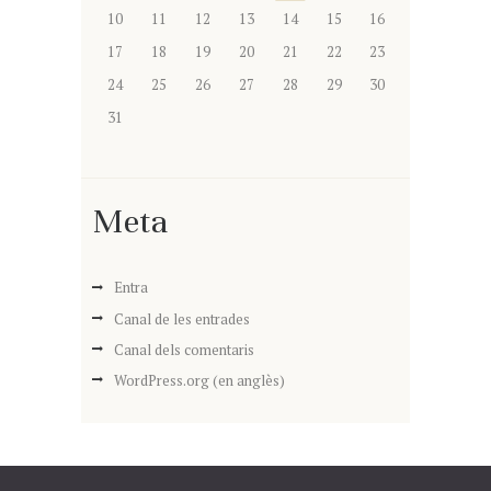
10
11
12
13
14
15
16
17
18
19
20
21
22
23
24
25
26
27
28
29
30
31
Meta
Entra
Canal de les entrades
Canal dels comentaris
WordPress.org (en anglès)