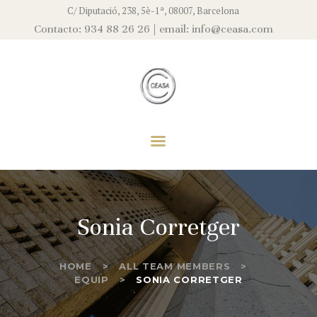
EMPRESA
C/ Diputació, 238, 5è-1ª, 08007, Barcelona
Contacto: 934 88 26 26 | email: info@ceasa.com
EQUIP
CEASA
SERVEIS
Asesores Fiscales, S.L
ACTUALITAT
CONTACTE
Sonia Corretger
HOME
ALL TEAM MEMBERS
EQUIP
SONIA CORRETGER