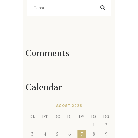
Cerca:
Comments
Calendar
AGOST 2026
DL
DT
DC
DJ
DV
DS
DG
1
2
3
4
5
6
7
8
9