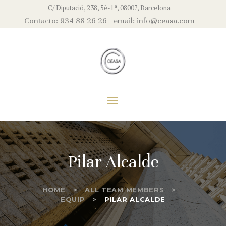
EMPRESA
C/ Diputació, 238, 5è-1ª, 08007, Barcelona
Contacto: 934 88 26 26 | email: info@ceasa.com
EQUIP
CEASA
SERVEIS
Asesores Fiscales, S.L
ACTUALITAT
CONTACTE
Pilar Alcalde
HOME
ALL TEAM MEMBERS
EQUIP
PILAR ALCALDE