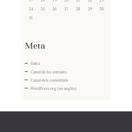
24
25
26
27
28
29
30
31
Meta
Entra
Canal de les entrades
Canal dels comentaris
WordPress.org (en anglès)