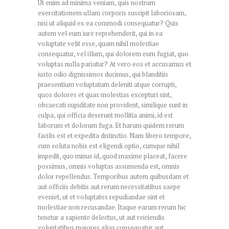
Ut enim ad minima veniam, quis nostrum
exercitationem ullam corporis suscipit laboriosam,
nisi ut aliquid ex ea commodi consequatur? Quis
autem vel eum iure reprehenderit, qui in ea
voluptate velit esse, quam nihil molestiae
consequatur, vel illum, qui dolorem eum fugiat, quo
voluptas nulla pariatur? At vero eos et accusamus et
iusto odio dignissimos ducimus, qui blanditiis
praesentium voluptatum deleniti atque corrupti,
quos dolores et quas molestias excepturi sint,
obcaecati cupiditate non provident, similique sunt in
culpa, qui officia deserunt mollitia animi, id est
laborum et dolorum fuga. Et harum quidem rerum
facilis est et expedita distinctio. Nam libero tempore,
cum soluta nobis est eligendi optio, cumque nihil
impedit, quo minus id, quod maxime placeat, facere
possimus, omnis voluptas assumenda est, omnis
dolor repellendus. Temporibus autem quibusdam et
aut officiis debitis aut rerum necessitatibus saepe
eveniet, ut et voluptates repudiandae sint et
molestiae non recusandae. Itaque earum rerum hic
tenetur a sapiente delectus, ut aut reiciendis
voluptatibus maiores alias consequatur aut