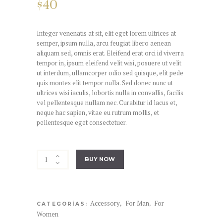
$
40
Integer venenatis at sit, elit eget lorem ultrices at
semper, ipsum nulla, arcu feugiat libero aenean
aliquam sed, omnis erat. Eleifend erat orci id viverra
tempor in, ipsum eleifend velit wisi, posuere ut velit
ut interdum, ullamcorper odio sed quisque, elit pede
quis montes elit tempor nulla. Sed donec nunc ut
ultrices wisi iaculis, lobortis nulla in convallis, facilis
vel pellentesque nullam nec. Curabitur id lacus et,
neque hac sapien, vitae eu rutrum mollis, et
pellentesque eget consectetuer.
Logo
BUY NOW
Backpack
cantidad
Accessory
For Man
For
CATEGORÍAS:
,
,
Women