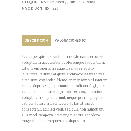
accessory
business
shop
ETIQUETAS:
,
,
226
PRODUCT ID:
DESCRIPCIÓN
VALORACIONES (0)
Sed ut perspiciatis, unde omnis iste natus error sit
voluptatem accusantium doloremque laudantium,
totam rem aperiam eaque ipsa, quae ab illo
inventore veritatis et quasi architecto beatae vitae
dicta sunt, explicabo. Nemo enim ipsam voluptatem,
quia voluptas sit, aspernatur aut odit aut fugit, sed
quia consequuntur magni dolores eos, qui ratione
voluptatem sequi nesciunt, neque porro quisquam
est, qui dolorem ipsum, quia dolor sit, amet,
consectetur, adipisci velit, sed quia non numquam
eius modi tempora incidunt, ut labore et dolore
magnam aliquam quaerat voluptatem.