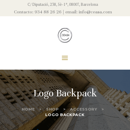
EMPRESA
C/ Diputació, 238, 5è-1ª, 08007, Barcelona
Contacto: 934 88 26 26 | email: info@ceasa.com
EQUIPO
CEASA
SERVICIOS
Asesores Fiscales, S.L
ACTUALIDAD
CONTACTO
Logo Backpack
HOME
SHOP
ACCESSORY
LOGO BACKPACK