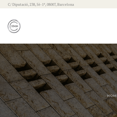
C/ Diputació, 238, 5è-1ª, 08007, Barcelona
HOM