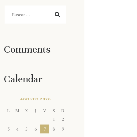
Buscar:
Comments
Calendar
AGOSTO 2026
L
M
X
J
V
S
D
1
2
3
4
5
6
7
8
9