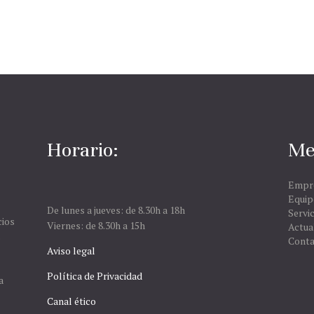
Horario:
Me
Empr
Equip
De lunes a jueves: de 8.30h a 18h
Servic
cios
Viernes: de 8.30h a 15h
Actua
s
Conta
Aviso legal
Política de Privacidad
a
Canal ético