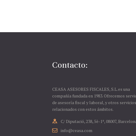
Contacto:
CEASA ASESORES FISCALES, S.L. es una
compañía fundada en 1983. Ofrecemos servi
de asesoría fiscal y laboral, y otros servicio
relacionados con estos ámbitos.
C/ Diputació, 238, 5è-1ª, 08007, Barcelon
info@ceasa.com