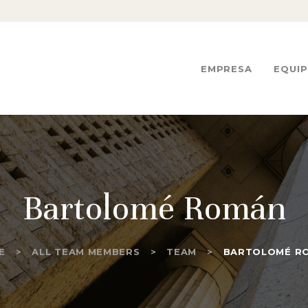
EMPRESA
EQUIPO
CEASA
Asesores Fiscales, S.L
EMPRESA
EQUI
SERVICIOS
ACTUALIDAD
CONTACTO
Bartolomé Román
E
ALL TEAM MEMBERS
TEAM
BARTOLOMÉ R