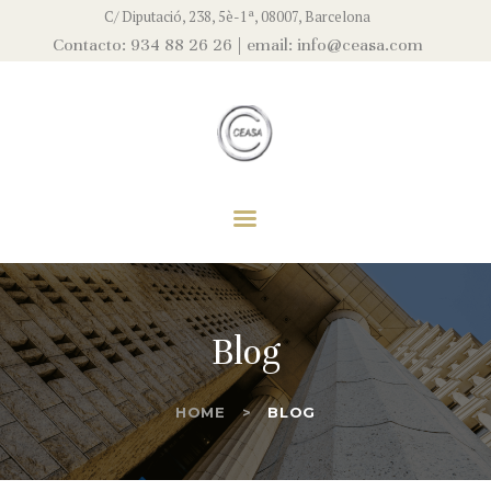
EMPRESA
C/ Diputació, 238, 5è-1ª, 08007, Barcelona
Contacto: 934 88 26 26 | email: info@ceasa.com
EQUIPO
CEASA
SERVICIOS
Asesores Fiscales, S.L
ACTUALIDAD
CONTACTO
Blog
HOME
BLOG